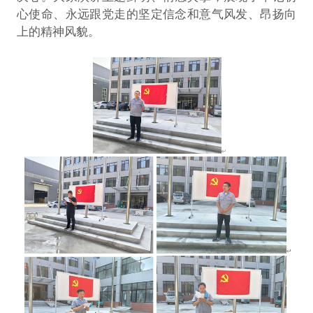
心使命、永远跟党走的坚定信念和意气风发、昂扬向
上的精神风貌。